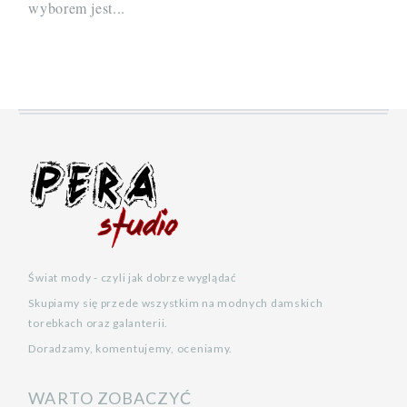
wyborem jest...
Świat mody - czyli jak dobrze wyglądać
Skupiamy się przede wszystkim na modnych damskich
torebkach oraz galanterii.
Doradzamy, komentujemy, oceniamy.
WARTO ZOBACZYĆ