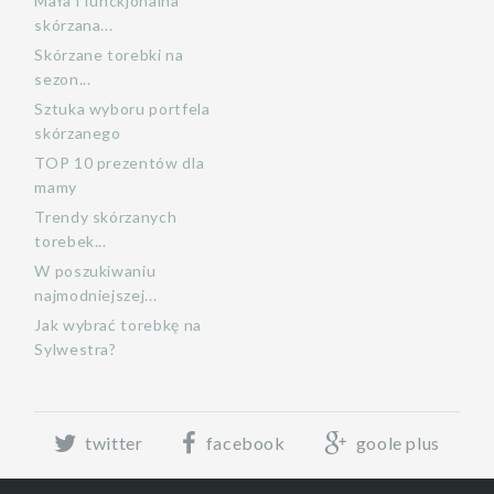
Mała i funckjonalna
skórzana...
Skórzane torebki na
sezon...
Sztuka wyboru portfela
skórzanego
TOP 10 prezentów dla
mamy
Trendy skórzanych
torebek...
W poszukiwaniu
najmodniejszej...
Jak wybrać torebkę na
Sylwestra?
twitter
facebook
goole plus