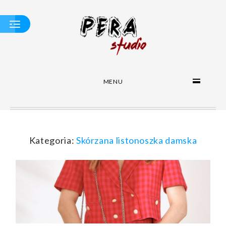
MENU
MODNE
SKÓRZANE
DAMSKIE TOREBKI
TOREBKOWE ABC
SKÓRZANA
GALANTERIA
Kategoria:
Skórzana listonoszka damska
KONSERWACJA I
PIELĘGNACJA
SKÓR
PORADNIK
TORBA NA
LAPTOPA
SKÓRZANA